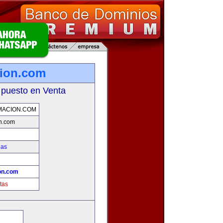
cion.com
 puesto en Venta
MACION.COM
on.com
ias
!
on.com
tas