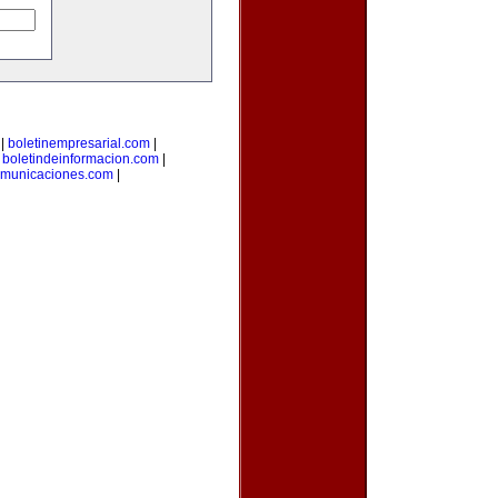
|
boletinempresarial.com
|
|
boletindeinformacion.com
|
omunicaciones.com
|