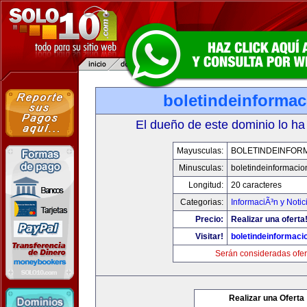
boletindeinforma
El dueño de este dominio lo ha
Mayusculas:
BOLETINDEINFOR
Minusculas:
boletindeinformaci
Longitud:
20 caracteres
Categorias:
InformaciÃ³n y Notic
Precio:
Realizar una oferta
Visitar!
boletindeinformaci
Serán consideradas ofer
Realizar una Oferta