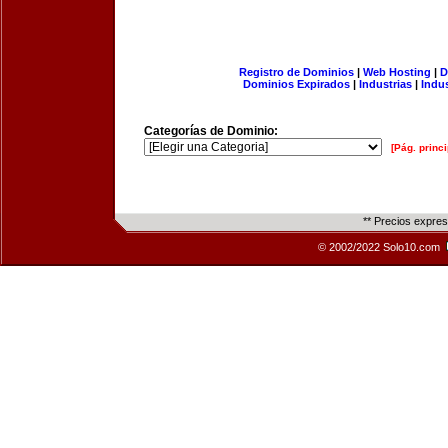
Registro de Dominios
|
Web Hosting
|
D
Dominios Expirados
|
Industrias
|
Indu
Categorías de Dominio:
[Pág. princi
** Precios expre
© 2002/2022 Solo10.com