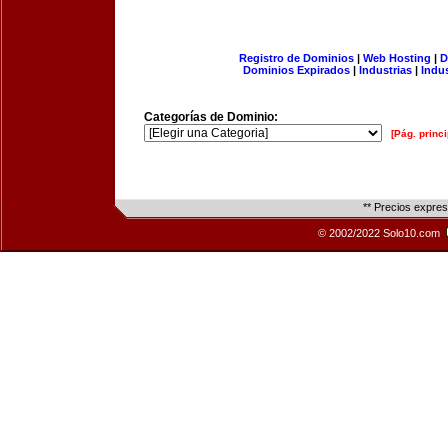
Registro de Dominios
|
Web Hosting
|
D
Dominios Expirados
|
Industrias
|
Indu
Categorías de Dominio:
[Pág. princi
** Precios expre
© 2002/2022 Solo10.com