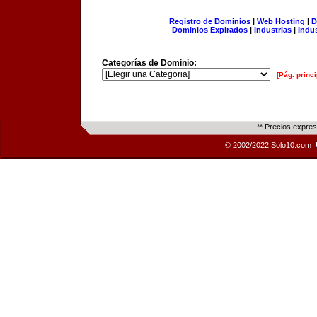
Registro de Dominios
|
Web Hosting
|
D
Dominios Expirados
|
Industrias
|
Indu
Categorías de Dominio:
[Pág. princi
** Precios expre
© 2002/2022 Solo10.com