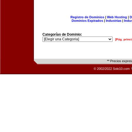
Registro de Dominios
|
Web Hosting
|
D
Dominios Expirados
|
Industrias
|
Indu
Categorías de Dominio:
[Pág. princi
** Precios expre
© 2002/2022 Solo10.com