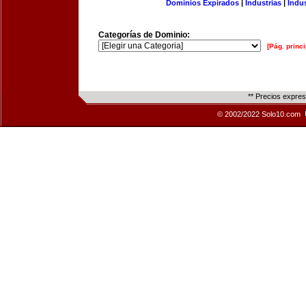
Dominios Expirados
|
Industrias
|
Indu
Categorías de Dominio:
[Pág. princi
** Precios expre
© 2002/2022 Solo10.com