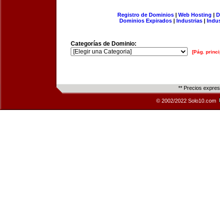
Registro de Dominios
|
Web Hosting
|
D
Dominios Expirados
|
Industrias
|
Indu
Categorías de Dominio:
[Pág. princi
** Precios expre
© 2002/2022 Solo10.com