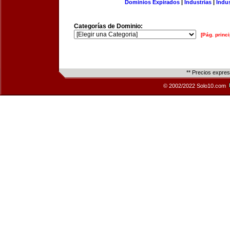
Dominios Expirados
|
Industrias
|
Indu
Categorías de Dominio:
[Pág. princi
** Precios expre
© 2002/2022 Solo10.com