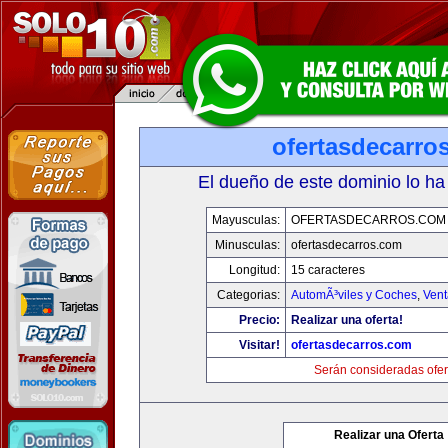
ofertasdecarro
El dueño de este dominio lo ha
Mayusculas:
OFERTASDECARROS.COM
Minusculas:
ofertasdecarros.com
Longitud:
15 caracteres
Categorias:
AutomÃ³viles y Coches
,
Vent
Precio:
Realizar una oferta!
Visitar!
ofertasdecarros.com
Serán consideradas ofer
Realizar una Oferta