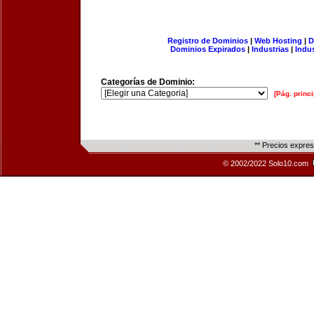
Registro de Dominios
|
Web Hosting
|
D
Dominios Expirados
|
Industrias
|
Indu
Categorías de Dominio:
[Pág. princi
** Precios expre
© 2002/2022 Solo10.com