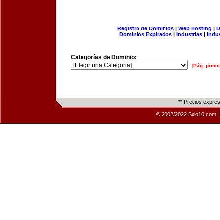
Registro de Dominios
|
Web Hosting
|
D
Dominios Expirados
|
Industrias
|
Indu
Categorías de Dominio:
[Pág. princi
** Precios expre
© 2002/2022 Solo10.com