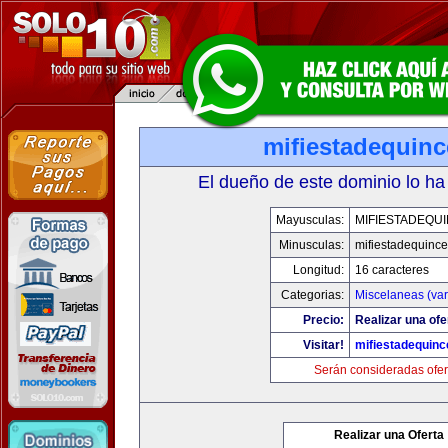
mifiestadequin
El dueño de este dominio lo ha
Mayusculas:
MIFIESTADEQU
Minusculas:
mifiestadequinc
Longitud:
16 caracteres
Categorias:
Miscelaneas (var
Precio:
Realizar una ofe
Visitar!
mifiestadequin
Serán consideradas ofer
Realizar una Oferta