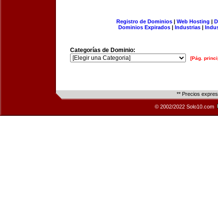
Registro de Dominios
|
Web Hosting
|
D
Dominios Expirados
|
Industrias
|
Indu
Categorías de Dominio:
[Pág. princi
** Precios expre
© 2002/2022 Solo10.com