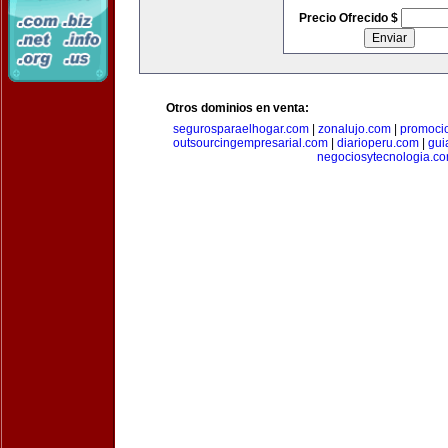
Precio Ofrecido $
Otros dominios en venta:
segurosparaelhogar.com
|
zonalujo.com
|
promoci
outsourcingempresarial.com
|
diarioperu.com
|
gui
negociosytecnologia.c