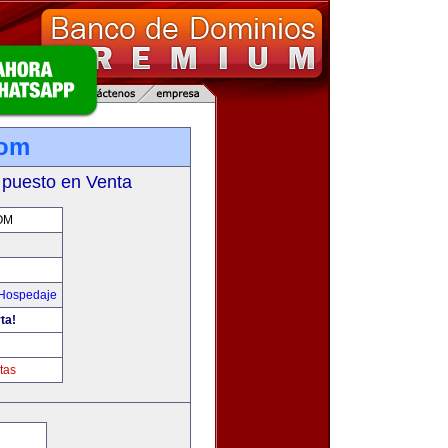
com
 puesto en Venta
OM
 Hospedaje
ta!
tas