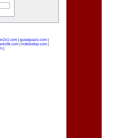
on2x1.com
|
guiaiguazu.com
|
arecife.com
|
hotelestop.com
|
om
|