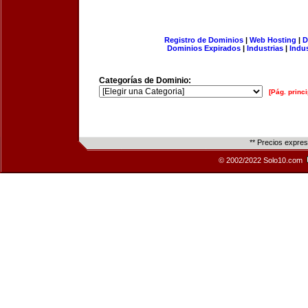
Registro de Dominios
|
Web Hosting
|
D
Dominios Expirados
|
Industrias
|
Indu
Categorías de Dominio:
[Pág. princi
** Precios expre
© 2002/2022 Solo10.com