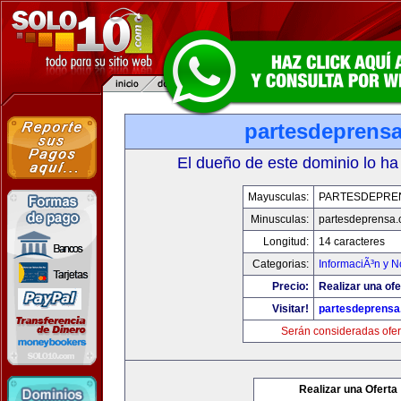
partesdeprens
El dueño de este dominio lo ha
Mayusculas:
PARTESDEPRE
Minusculas:
partesdeprensa
Longitud:
14 caracteres
Categorias:
InformaciÃ³n y N
Precio:
Realizar una ofe
Visitar!
partesdeprens
Serán consideradas ofer
Realizar una Oferta