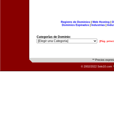
Registro de Dominios
|
Web Hosting
|
D
Dominios Expirados
|
Industrias
|
Indu
Categorías de Dominio:
[Pág. princi
** Precios expre
© 2002/2022 Solo10.com