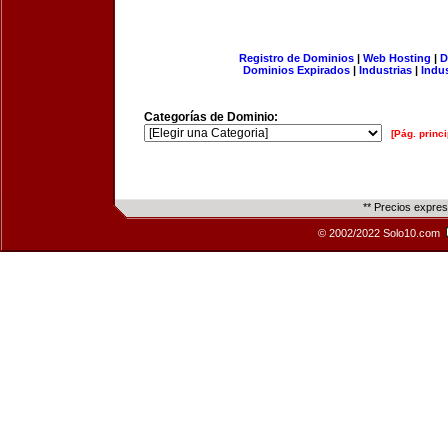
Registro de Dominios
|
Web Hosting
|
D
Dominios Expirados
|
Industrias
|
Indu
Categorías de Dominio:
[Pág. princi
** Precios expre
© 2002/2022 Solo10.com