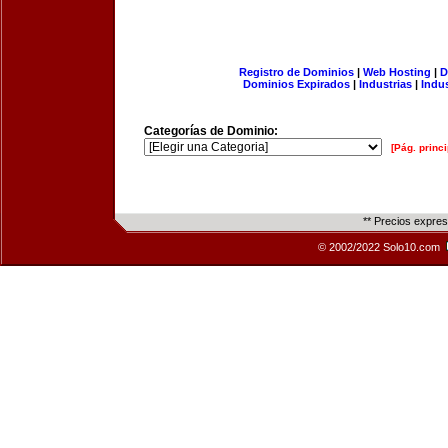
Registro de Dominios
|
Web Hosting
|
D
Dominios Expirados
|
Industrias
|
Indu
Categorías de Dominio:
[Pág. princi
** Precios expre
© 2002/2022 Solo10.com