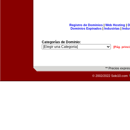
Registro de Dominios
|
Web Hosting
|
D
Dominios Expirados
|
Industrias
|
Indu
Categorías de Dominio:
[Pág. princi
** Precios expre
© 2002/2022 Solo10.com