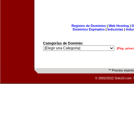
Registro de Dominios
|
Web Hosting
|
D
Dominios Expirados
|
Industrias
|
Indu
Categorías de Dominio:
[Pág. princi
** Precios expre
© 2002/2022 Solo10.com