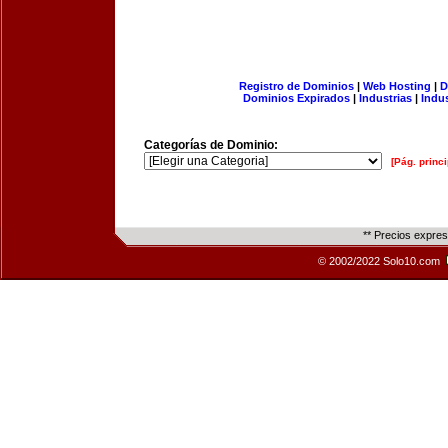
Registro de Dominios
|
Web Hosting
|
D
Dominios Expirados
|
Industrias
|
Indu
Categorías de Dominio:
[Pág. princi
** Precios expre
© 2002/2022 Solo10.com