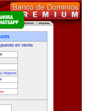
com
 puesto en Venta
OM
s)
,
Negocios
a!
tas