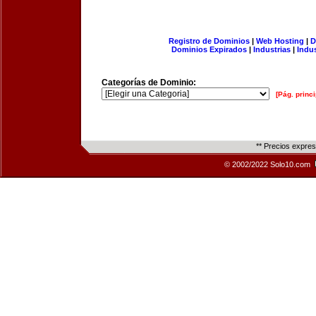
Registro de Dominios
|
Web Hosting
|
D
Dominios Expirados
|
Industrias
|
Indu
Categorías de Dominio:
[Pág. princi
** Precios expre
© 2002/2022 Solo10.com