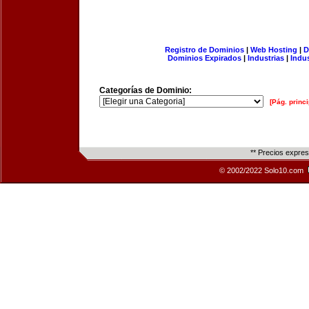
Registro de Dominios
|
Web Hosting
|
D
Dominios Expirados
|
Industrias
|
Indu
Categorías de Dominio:
[Pág. princi
** Precios expre
© 2002/2022 Solo10.com