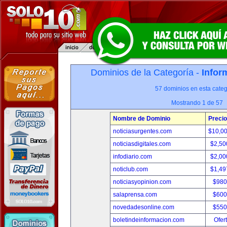
Dominios de la Categoría -
Infor
57 dominios en esta categ
Mostrando 1 de 57
Nombre de Dominio
Precio
noticiasurgentes.com
$10,0
noticiasdigitales.com
$2,50
infodiario.com
$2,00
noticlub.com
$1,49
noticiasyopinion.com
$980
salaprensa.com
$600
novedadesonline.com
$550
boletindeinformacion.com
Ofer