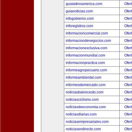
guialatinoamerica.com
Ofer
guianoticias.com
Ofer
infogobierno.com
Ofer
inforegistros.com
Ofer
informacioncomercial.com
Ofer
informaciondenegocios.com
Ofer
informacionexclusiva.com
Ofer
informacionmundial.com
Ofer
informacionpractica.com
Ofer
informeagropecuario.com
Ofer
informeambiental.com
Ofer
informesdemercado.com
Ofer
noticiasbaloncesto.com
Ofer
noticiasciclismo.com
Ofer
noticiasdeeconomia.com
Ofer
noticiasdiarias.com
Ofer
noticiasempresariales.com
Ofer
noticiasendirecto.com
Ofer