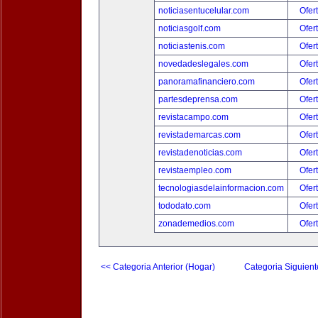
noticiasentucelular.com
Ofer
noticiasgolf.com
Ofer
noticiastenis.com
Ofer
novedadeslegales.com
Ofer
panoramafinanciero.com
Ofer
partesdeprensa.com
Ofer
revistacampo.com
Ofer
revistademarcas.com
Ofer
revistadenoticias.com
Ofer
revistaempleo.com
Ofer
tecnologiasdelainformacion.com
Ofer
tododato.com
Ofer
zonademedios.com
Ofer
<< Categoria Anterior (Hogar)
Categoria Siguient