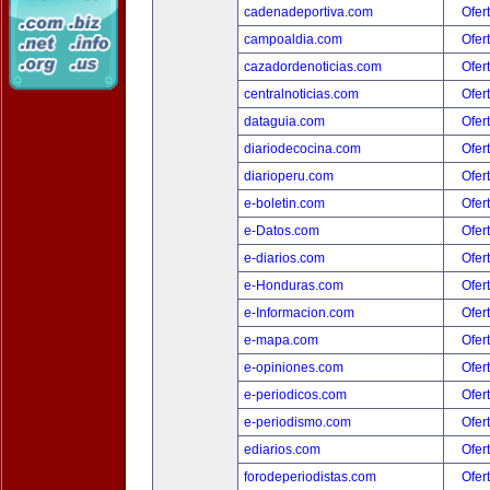
cadenadeportiva.com
Ofer
campoaldia.com
Ofer
cazadordenoticias.com
Ofer
centralnoticias.com
Ofer
dataguia.com
Ofer
diariodecocina.com
Ofer
diarioperu.com
Ofer
e-boletin.com
Ofer
e-Datos.com
Ofer
e-diarios.com
Ofer
e-Honduras.com
Ofer
e-Informacion.com
Ofer
e-mapa.com
Ofer
e-opiniones.com
Ofer
e-periodicos.com
Ofer
e-periodismo.com
Ofer
ediarios.com
Ofer
forodeperiodistas.com
Ofer